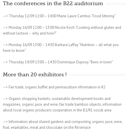
The conferences in the B22 auditorium
–> Thursday 12/09 12:00 – 14:00 Marie-Laure Cambus “Food littering”
–> Monday 16/09 12:00 – 13:00 Nicole Kirch “Cooking without gluten and
without lactose – why and how?”
–> Monday 16/09 13:00 – 14:30 Barbara Laffay “Nutrition – all what you
have to know”
–> Thursday 19/09 13:00 – 14:30 Dominique Dupouy “Bees in town”
More than 20 exhibitors !
–> Fair trade, organic buffet and permaculture information in R2
–> Organic shopping baskets, sustainable development books and
magazines, organic juice and wine, fair trade bamboo objects, information
about local organic producers cooperation in the B2/R1 social area
–> Information about shared gardens and composting, organic juice, wine,
fruit, vegetables, meat and chocolate on the R6 terrace